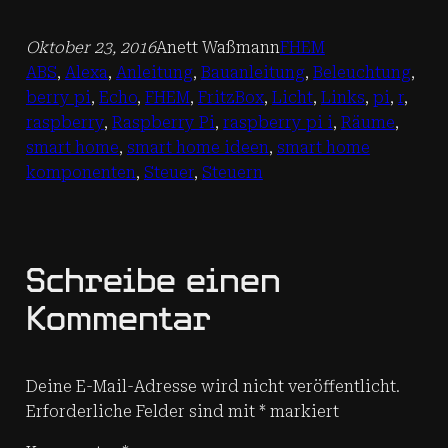
Oktober 23, 2016
Anett Waßmann
FHEM
ABS
, 
Alexa
, 
Anleitung
, 
Bauanleitung
, 
Beleuchtung
, 
berry pi
, 
Echo
, 
FHEM
, 
FritzBox
, 
Licht
, 
Links
, 
pi
, 
r
, 
raspberry
, 
Raspberry Pi
, 
raspberry pi i
, 
Räume
, 
smart home
, 
smart home ideen
, 
smart home
komponenten
, 
Steuer
, 
Steuern
Schreibe einen
Kommentar
Deine E-Mail-Adresse wird nicht veröffentlicht.
Erforderliche Felder sind mit
*
markiert