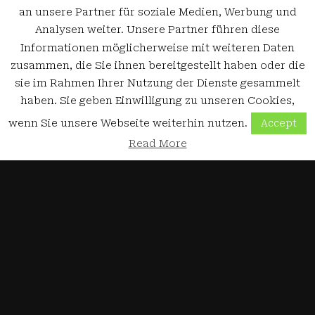
an unsere Partner für soziale Medien, Werbung und
Analysen weiter. Unsere Partner führen diese
Informationen möglicherweise mit weiteren Daten
zusammen, die Sie ihnen bereitgestellt haben oder die
sie im Rahmen Ihrer Nutzung der Dienste gesammelt
haben. Sie geben Einwilligung zu unseren Cookies,
wenn Sie unsere Webseite weiterhin nutzen.
Accept
Read More
3D-Drucker
Auswahlkriterien für 3D-Drucker
19. Oktober 2018