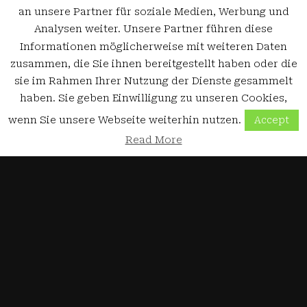
an unsere Partner für soziale Medien, Werbung und
Analysen weiter. Unsere Partner führen diese
Informationen möglicherweise mit weiteren Daten
zusammen, die Sie ihnen bereitgestellt haben oder die
sie im Rahmen Ihrer Nutzung der Dienste gesammelt
haben. Sie geben Einwilligung zu unseren Cookies,
wenn Sie unsere Webseite weiterhin nutzen.
Accept
Read More
3D-Drucker
Auswahlkriterien für 3D-Drucker
19. Oktober 2018