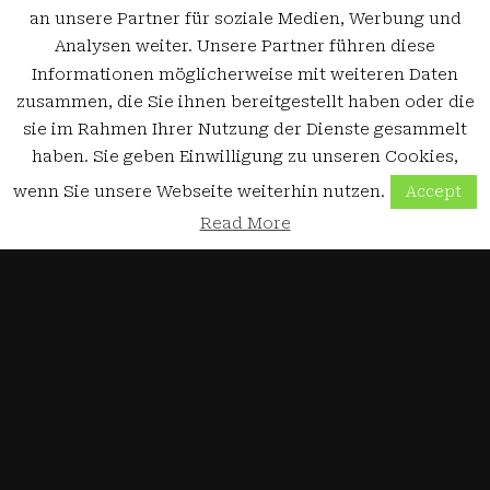
an unsere Partner für soziale Medien, Werbung und
Analysen weiter. Unsere Partner führen diese
Informationen möglicherweise mit weiteren Daten
zusammen, die Sie ihnen bereitgestellt haben oder die
sie im Rahmen Ihrer Nutzung der Dienste gesammelt
haben. Sie geben Einwilligung zu unseren Cookies,
wenn Sie unsere Webseite weiterhin nutzen.
Accept
Read More
3D-Drucker
Auswahlkriterien für 3D-Drucker
19. Oktober 2018