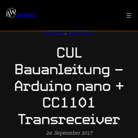
Zum
Inhalt
AnWass
springen
Arduino
, 
Elektronik
CUL
Bauanleitung –
Arduino nano +
CC1101
Transreceiver
24. September 2017