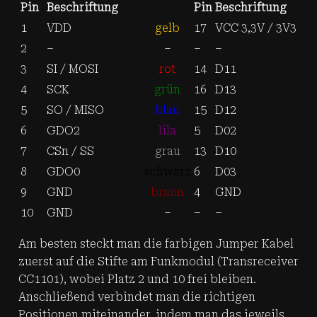
Pin
Beschriftung
Pin
Beschriftung
1
VDD
gelb
17
VCC 3,3V / 3V3
2
–
–
–
–
3
SI / MOSI
rot
14
D11
4
SCK
grün
16
D13
5
SO / MISO
blau
15
D12
6
GDO2
lila
5
D02
7
CSn / SS
grau
13
D10
8
GDO0
schwarz
6
D03
9
GND
braun
4
GND
10
GND
–
–
–
Am besten steckt man die farbigen Jumper Kabel
zuerst auf die Stifte am Funkmodul (Transreceiver
CC1101), wobei Platz 2 und 10 frei bleiben.
Anschließend verbindet man die richtigen
Positionen miteinander, indem man das jeweils