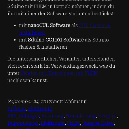
Sduino mit FHEM in Betrieb nehmen, indem du
ihn mit einer der Software Varianten bestückst:
mit
nanoCUL Software
als
CUL flashen &
installieren
mit
Sduino CC1101 Software
als Sduino
flashen & installieren
Die unterschiedlichen Varianten unterscheiden
sich recht stark im Verwendungszweck, was du
unter
Senden und Empfangen mit FHEM
nachlesen kannst.
September 24, 2017
Anett Waßmann
Arduino
, 
Elektronik
ABS
, 
Anfänger
, 
Anleitung
, 
Bauanleitung
, 
berry pi
, 
Dupont Kabel
, 
Elektronik
, 
FHEM
, 
Jumper Kabel
, 